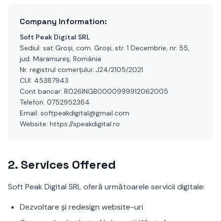
Company Information
:
Soft Peak Digital SRL
Sediul: sat Groși, com. Groși, str. 1 Decembrie, nr. 55,
jud. Maramureș, România
Nr. registrul comerțului: J24/2105/2021
CUI: 45387943
Cont bancar: RO26INGB0000999912062005
Telefon: 0752952364
Email: softpeakdigital@gmail.com
Website: https://speakdigital.ro
2.
Services Offered
Soft Peak Digital SRL oferă următoarele servicii digitale:
Dezvoltare și redesign website-uri